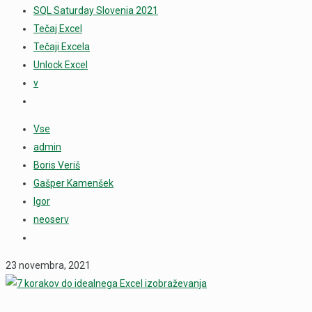
SQL Saturday Slovenia 2021
Tečaj Excel
Tečaji Excela
Unlock Excel
v
Vse
admin
Boris Veriš
Gašper Kamenšek
Igor
neoserv
23 novembra, 2021