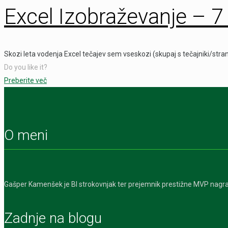
Excel Izobraževanje – 7
Skozi leta vodenja Excel tečajev sem vseskozi (skupaj s tečajniki/str
Do you like it?
Preberite več
O meni
Gašper Kamenšek je BI strokovnjak ter prejemnik prestižne MVP nagra
Zadnje na blogu