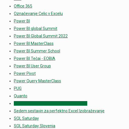
Office 365
Označevanje Celic v Excelu
Power BI
Power BI global Summit
Power BI Global Summit 2022
Power BI MasterClass
Power BI Summer School
Power BI Tečaj - EOBIA
Power BI User Group
Power Pivot
Power Query MasterClass
PUG
Quanto
sedem sestavin za perfekten Excel tečaj
Sedem sestavin za perfektno Excel Izobraževanje
SQL Saturday
SQL Saturday Slovenia