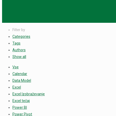
Filter by
Categories
Tags
Authors
Show all
Vse
Calendar
Data Model
Excel
Excel Izobraževanje
Excel tečaj
Power BI
Power Pivot