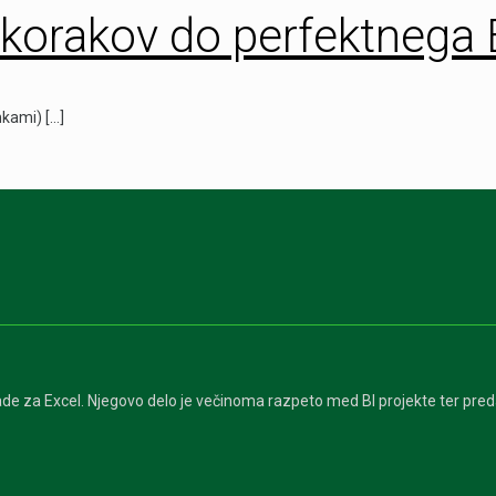
 korakov do perfektnega 
ankami)
[…]
de za Excel. Njegovo delo je večinoma razpeto med BI projekte ter pre