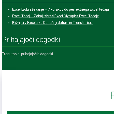
Excel Izobraževanje – 7 korakov do perfektnega Excel tečaja
Excel Tečaj – Zakaj izbrati Excel Olympics Excel Tečaje
Bližnjici v Excelu za Današnji datum in Trenutni čas
Prihajajoči dogodki
Trenutno ni prihajajočih dogodki.