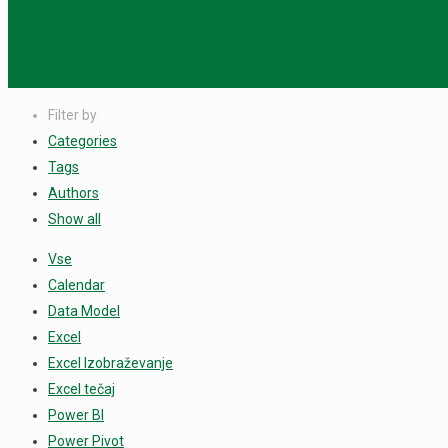
Filter by
Categories
Tags
Authors
Show all
Vse
Calendar
Data Model
Excel
Excel Izobraževanje
Excel tečaj
Power BI
Power Pivot