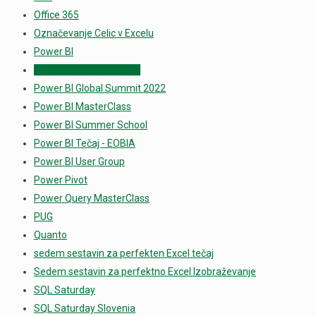
Office 365
Označevanje Celic v Excelu
Power BI
Power BI global Summit
Power BI Global Summit 2022
Power BI MasterClass
Power BI Summer School
Power BI Tečaj - EOBIA
Power BI User Group
Power Pivot
Power Query MasterClass
PUG
Quanto
sedem sestavin za perfekten Excel tečaj
Sedem sestavin za perfektno Excel Izobraževanje
SQL Saturday
SQL Saturday Slovenia