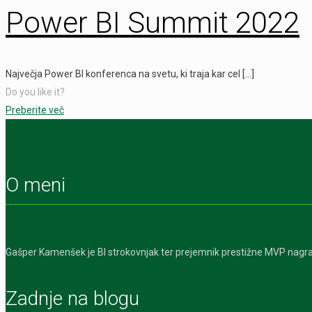
Power BI Summit 2022
Največja Power BI konferenca na svetu, ki traja kar cel
[…]
Do you like it?
Preberite več
O meni
Gašper Kamenšek je BI strokovnjak ter prejemnik prestižne MVP nagra
Zadnje na blogu