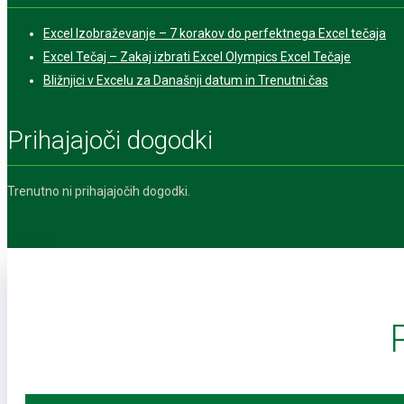
Excel Izobraževanje – 7 korakov do perfektnega Excel tečaja
Excel Tečaj – Zakaj izbrati Excel Olympics Excel Tečaje
Bližnjici v Excelu za Današnji datum in Trenutni čas
Prihajajoči dogodki
Trenutno ni prihajajočih dogodki.