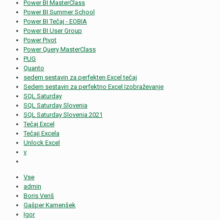
Power BI MasterClass
Power BI Summer School
Power BI Tečaj - EOBIA
Power BI User Group
Power Pivot
Power Query MasterClass
PUG
Quanto
sedem sestavin za perfekten Excel tečaj
Sedem sestavin za perfektno Excel Izobraževanje
SQL Saturday
SQL Saturday Slovenia
SQL Saturday Slovenia 2021
Tečaj Excel
Tečaji Excela
Unlock Excel
v
Vse
admin
Boris Veriš
Gašper Kamenšek
Igor