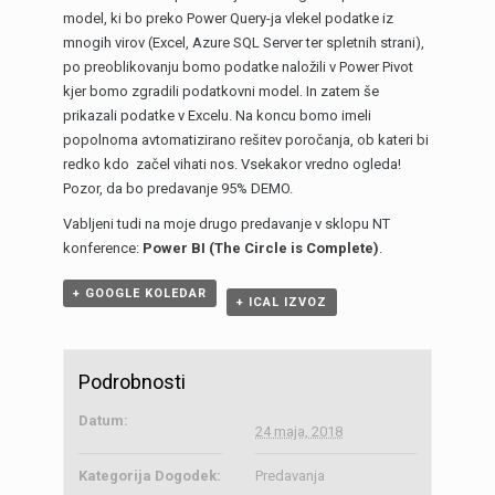
model, ki bo preko Power Query-ja vlekel podatke iz
mnogih virov (Excel, Azure SQL Server ter spletnih strani),
po preoblikovanju bomo podatke naložili v Power Pivot
kjer bomo zgradili podatkovni model. In zatem še
prikazali podatke v Excelu. Na koncu bomo imeli
popolnoma avtomatizirano rešitev poročanja, ob kateri bi
redko kdo začel vihati nos. Vsekakor vredno ogleda!
Pozor, da bo predavanje 95% DEMO.
Vabljeni tudi na moje drugo predavanje v sklopu NT
konference:
Power BI (The Circle is Complete)
.
+ GOOGLE KOLEDAR
+ ICAL IZVOZ
Podrobnosti
Datum:
24 maja, 2018
Kategorija Dogodek:
Predavanja