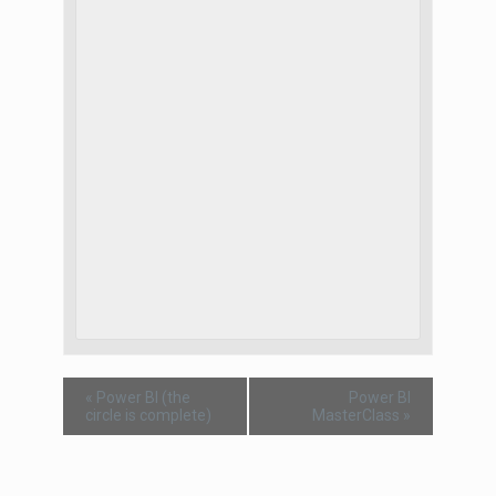
«
Power BI (the
Power BI
circle is complete)
MasterClass
»