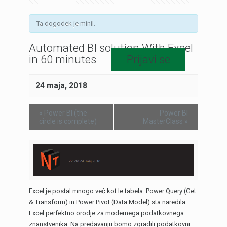
Ta dogodek je minil.
Automated BI solution With Excel
in 60 minutes
Prijavi se
24 maja, 2018
«
Power BI (the
Power BI
circle is complete)
MasterClass
»
Excel je postal mnogo več kot le tabela. Power Query (Get
& Transform) in Power Pivot (Data Model) sta naredila
Excel perfektno orodje za modernega podatkovnega
znanstvenika. Na predavanju bomo zgradili podatkovni