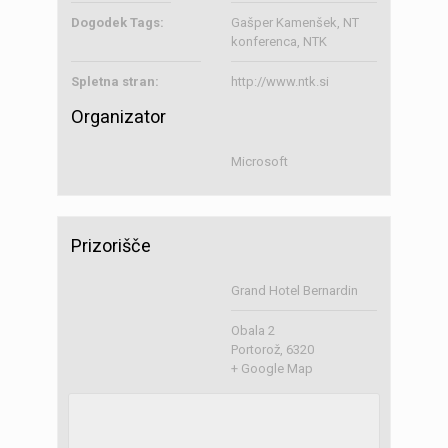
Dogodek Tags:
Gašper Kamenšek
,
NT
konferenca
,
NTK
Spletna stran:
http://www.ntk.si
Organizator
Microsoft
Prizorišče
Grand Hotel Bernardin
Obala 2
Portorož
,
6320
+ Google Map