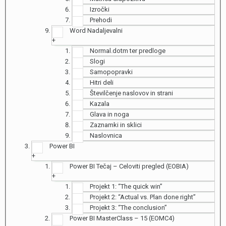
Izročki
Prehodi
Word Nadaljevalni
+
Normal.dotm ter predloge
Slogi
Samopopravki
Hitri deli
Številčenje naslovov in strani
Kazala
Glava in noga
Zaznamki in sklici
Naslovnica
Power BI
+
Power BI Tečaj – Celoviti pregled (EOBIA)
+
Projekt 1: “The quick win”
Projekt 2: “Actual vs. Plan done right”
Projekt 3: “The conclusion”
Power BI MasterClass – 15 (EOMC4)