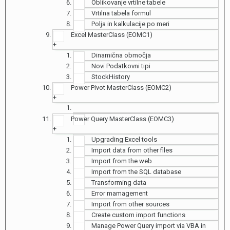
Oblikovanje vrtilne tabele
Vrtilna tabela formul
Polja in kalkulacije po meri
Excel MasterClass (EOMC1)
+
Dinamična območja
Novi Podatkovni tipi
StockHistory
Power Pivot MasterClass (EOMC2)
+
Power Query MasterClass (EOMC3)
+
Upgrading Excel tools
Import data from other files
Import from the web
Import from the SQL database
Transforming data
Error mamagement
Import from other sources
Create custom import functions
Manage Power Query import via VBA in