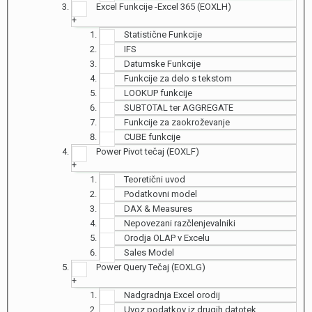
Excel Funkcije -Excel 365 (EOXLH)
+
Statistične Funkcije
IFS
Datumske Funkcije
Funkcije za delo s tekstom
LOOKUP funkcije
SUBTOTAL ter AGGREGATE
Funkcije za zaokroževanje
CUBE funkcije
Power Pivot tečaj (EOXLF)
+
Teoretični uvod
Podatkovni model
DAX & Measures
Nepovezani razčlenjevalniki
Orodja OLAP v Excelu
Sales Model
Power Query Tečaj (EOXLG)
+
Nadgradnja Excel orodij
Uvoz podatkov iz drugih datotek