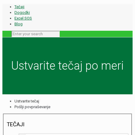
Tečaji
Dogodki
Excel SOS
Blog
Ustvarite tečaj po meri
Ustvarite tečaj
Pošlji povpraševanje
TEČAJI